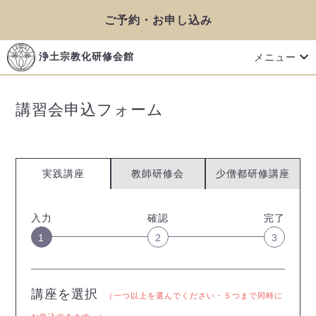
ご予約・お申し込み
メニュー
浄土宗教化研修会館
講習会申込フォーム
実践講座
教師研修会
少僧都研修講座
入力
確認
完了
1
2
3
講座を選択
（一つ以上を選んでください・５つまで同時に