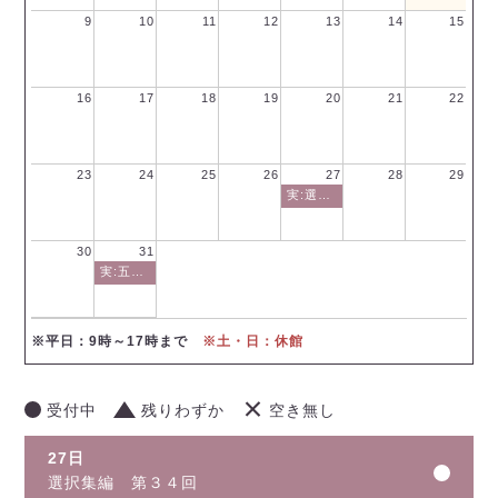
9
10
11
12
13
14
15
16
17
18
19
20
21
22
23
24
25
26
27
28
29
実:選択集編 第３４回
30
31
実:五重相伝編 第４回
※平日：9時～17時まで
※土・日：休館
受付中
残りわずか
空き無し
27日
選択集編 第３４回