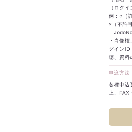
（ログイ
例：○（
×（不許
「JodoN
・肖像権
グインI
聴、資料
申込方法
各種申込
上、FA