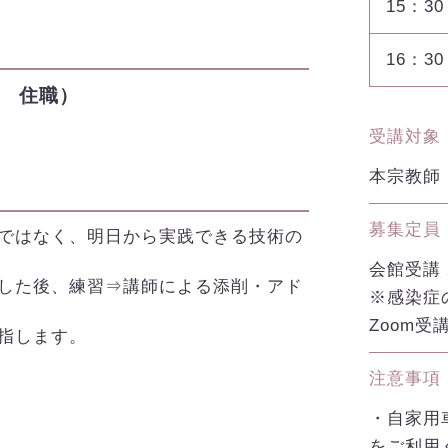
15：30
16：30
 住職）
受講対象
本宗教師
募集定員
ではなく、明日から実践できる技術の
会館受講
した後、練習⇒講師による添削・アド
※感染症
Zoom受講
指します。
注意事項
・自家用
をご利用