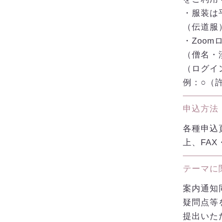
・服装は
（伝道服
・Zoo
（僧名・
（ログイ
例：○（
申込方法
各種申込
上、FA
テーマに
案内通知
疑問点等
提出いた