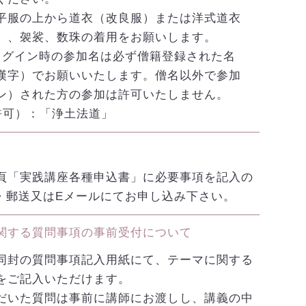
平服の上から道衣（改良服）または洋式道衣
）、袈裟、数珠の着用をお願いします。
mログイン時の参加名は必ず僧籍登録された名
漢字）でお願いいたします。僧名以外で参加
ン）された方の参加は許可いたしません。
許可）：「浄土法道」
頁「実践講座各種申込書」に必要事項を記入の
X・郵送又はEメールにてお申し込み下さい。
関する質問事項の事前受付について
同封の質問事項記入用紙にて、テーマに関する
をご記入いただけます。
だいた質問は事前に講師にお渡しし、講義の中