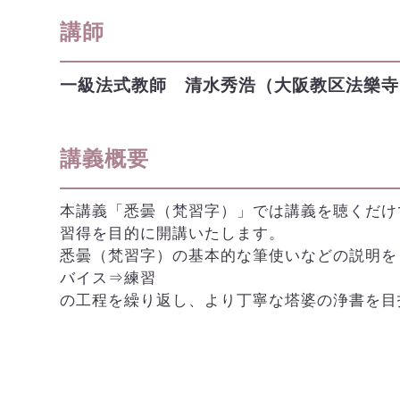
講師
一級法式教師 清水秀浩（大阪教区法樂寺
講義概要
本講義「悉曇（梵習字）」では講義を聴くだけ
習得を目的に開講いたします。
悉曇（梵習字）の基本的な筆使いなどの説明を
バイス⇒練習
の工程を繰り返し、より丁寧な塔婆の浄書を目