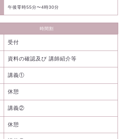
午後零時55分〜4時30分
時間割
受付
資料の確認及び 講師紹介等
講義①
休憩
講義②
休憩