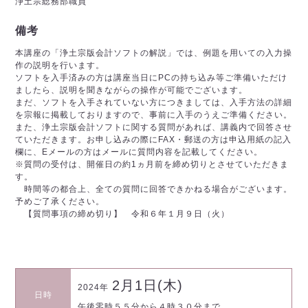
浄土宗総務部職員
備考
本講座の「浄土宗版会計ソフトの解説」では、例題を用いての入力操
作の説明を行います。
ソフトを入手済みの方は講座当日にPCの持ち込み等ご準備いただけ
ましたら、説明を聞きながらの操作が可能でございます。
まだ、ソフトを入手されていない方につきましては、入手方法の詳細
を宗報に掲載しておりますので、事前に入手のうえご準備ください。
また、浄土宗版会計ソフトに関する質問があれば、講義内で回答させ
ていただきます。お申し込みの際にFAX・郵送の方は申込用紙の記入
欄に、Eメールの方はメールに質問内容を記載してください。
※質問の受付は、開催日の約1ヵ月前を締め切りとさせていただきま
す。
時間等の都合上、全ての質問に回答できかねる場合がございます。
予めご了承ください。
【質問事項の締め切り】 令和６年１月９日（火）
2月1日(木)
2024年
日時
午後零時５５分から４時３０分まで