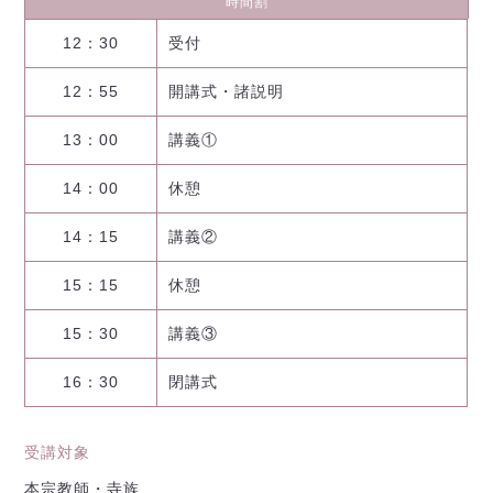
時間割
12：30
受付
12：55
開講式・諸説明
13：00
講義①
14：00
休憩
14：15
講義②
15：15
休憩
15：30
講義③
16：30
閉講式
受講対象
本宗教師・寺族