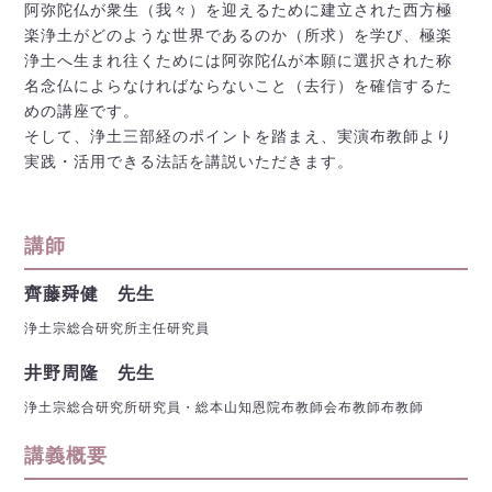
阿弥陀仏が衆生（我々）を迎えるために建立された西方極
楽浄土がどのような世界であるのか（所求）を学び、極楽
浄土へ生まれ往くためには阿弥陀仏が本願に選択された称
名念仏によらなければならないこと（去行）を確信するた
めの講座です。
そして、浄土三部経のポイントを踏まえ、実演布教師より
実践・活用できる法話を講説いただきます。
講師
齊藤舜健 先生
浄土宗総合研究所主任研究員
井野周隆 先生
浄土宗総合研究所研究員・総本山知恩院布教師会布教師布教師
講義概要