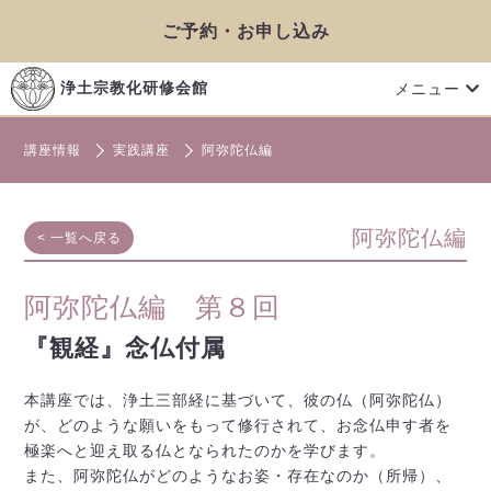
ご予約・お申し込み
メニュー
浄土宗教化研修会館
講座情報
実践講座
阿弥陀仏編
阿弥陀仏編
< 一覧へ戻る
阿弥陀仏編 第８回
『観経』念仏付属
本講座では、浄土三部経に基づいて、彼の仏（阿弥陀仏）
が、どのような願いをもって修行されて、お念仏申す者を
極楽へと迎え取る仏となられたのかを学びます。
また、阿弥陀仏がどのようなお姿・存在なのか（所帰）、