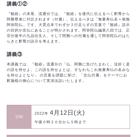
講義①②
『観経』の末尾、流通分では、『観経』を後代に伝えるべく釈尊から
阿難尊者に付託されます（付属）。伝えるべきは「無量寿仏名＝南無
阿弥陀仏」です。大雲点本でわずか２行足らずの言葉で『観経』説示
の目的が念仏にあることが明かされます。阿弥陀仏編第八回では、正
宗分後半の九品往生人、そして阿難への付属を通して阿弥陀仏のはた
らきと釈尊の説示を考えます。
講義③
本講義では、『観経』流通分の「仏、阿難に告げたまわく。汝好く是
の語を持せよ。この語を持せよとは、すなわちこれ無量寿仏の名みな
を持せよとなり」 の言葉を讃題に挙げ、「念仏付属」をテーマにお
釈迦様の御心について実演法話いたします。
4月12日(火)
2022年
日時
午後０時２０分から５時まで