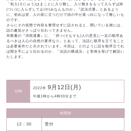
「初入(そにゅう)はまことに入り難し、入り難きをもって入らずば終
(つい)に入らずして止(や)みなんものか」『説法式要』とあるよう
に、初めは皆、人の前に立つだけで頭の中が真っ白になって難しいも
のです。
さらにその状態で内容を整理せずに話されると、聞いている側には、
話の趣旨がさっぱり伝わってきません。
布教書の『沛雨遺書』に、「抑々(そもそも)人の意見に一定の順序あ
るべきは人心の自然の要求なり」とあって、法話に順序を立てること
は必要条件だと示されています。今回は、どのように話を順序立てれ
ば聞き手により伝わるのか、「法話の構成法」と実例を挙げて解説い
たします。
9月12日(月)
2022年
日時
午後1時から4時30分まで
時間割
12：30
受付