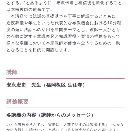
とする。”とあるように、布教伝道し檀信徒を教化すること
は本宗教師の使命です。
本講座では法話の基礎基本を丁寧に解説するとともに、
通夜葬儀や年忌といった代表的な布教機会における10分程
度の短い法話への活用を年間テーマとし、教師一人ひとり
の布教に対する意識喚起と知識習得・実演の拝聴をもって
様々な場面において本宗教師が使命を全うするための一助
となることを目的に開設します。
講師
安永宏史 先生（福岡教区 生住寺）
講義概要
各講義の内容（講師からのメッセージ）
いくら布教を学んでも、実際に「人前で話すのは緊張する」「なかな
か思う通りに話せない」と感じている人は少なくないと思います。