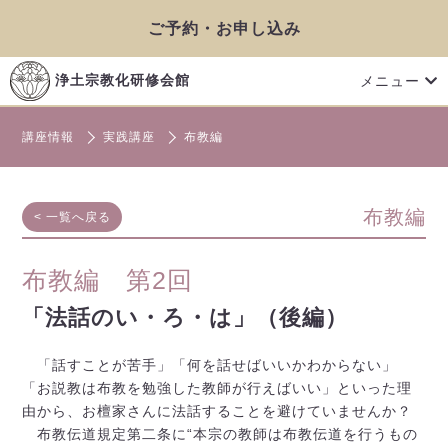
ご予約・お申し込み
メニュー
浄土宗教化研修会館
講座情報
実践講座
布教編
布教編
< 一覧へ戻る
布教編 第2回
「法話のい・ろ・は」（後編）
「話すことが苦手」「何を話せばいいかわからない」
「お説教は布教を勉強した教師が行えばいい」といった理
由から、お檀家さんに法話することを避けていませんか？
布教伝道規定第二条に“本宗の教師は布教伝道を行うもの