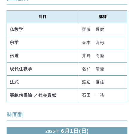
科目
講師
仏教学
齊藤 舜健
宗学
春本 龍彬
伝道
井野 周隆
現代住職学
名和 清隆
法式
渡辺 俊雄
実線僧侶論 ／社会貢献
石田 一裕
時間割
6月1日(日)
2025年