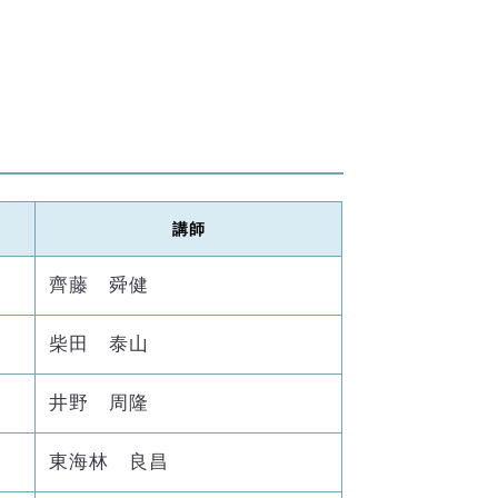
講師
齊藤 舜健
柴田 泰山
井野 周隆
東海林 良昌